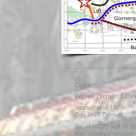
Contact:
Perren Zermatt Colle
Vispastrasse 152
CH - 3920 Zermatt
Tel: +41(0)27 968 15 5
Mail:
info@perren.com