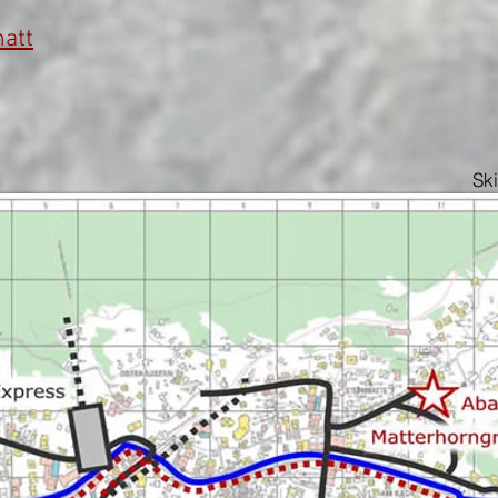
att
Sk