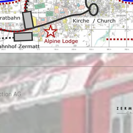
ction AG
6